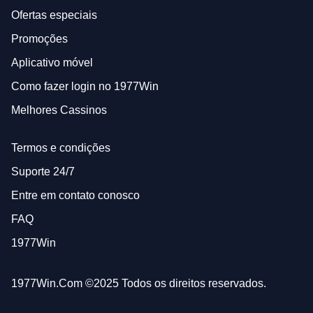
Ofertas especiais
Promoções
Aplicativo móvel
Como fazer login no 1977Win
Melhores Cassinos
Termos e condições
Suporte 24/7
Entre em contato conosco
FAQ
1977Win
1977Win.Com ©2025 Todos os direitos reservados.