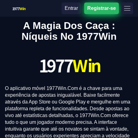
Entrar
Registrar-se
A Magia Dos Caça :
Níqueis No 1977Win
O aplicativo móvel 1977Win.Com é a chave para uma
experiência de apostas inigualável. Baixe facilmente
através da App Store ou Google Play e mergulhe em uma
plataforma repleta de funcionalidades. Desde apostas ao
vivo até estatísticas detalhadas, o 1977Win.Com oferece
tudo o que um jogador moderno precisa. A interface
intuitiva garante que até os novatos se sintam à vontade,
enquanto os usuários experientes apreciam a velocidade