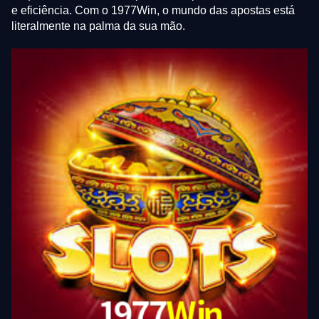
e eficiência. Com o 1977Win, o mundo das apostas está
literalmente na palma da sua mão.