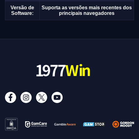
Versão de
Suporta as versões mais recentes dos
Software:
principais navegadores