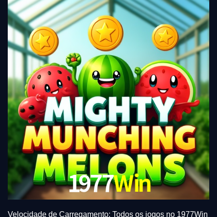
Velocidade de Carregamento: Todos os jogos no 1977Win