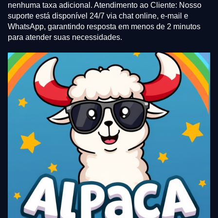
nenhuma taxa adicional. Atendimento ao Cliente: Nosso
suporte está disponível 24/7 via chat online, e-mail e
WhatsApp, garantindo resposta em menos de 2 minutos
para atender suas necessidades.