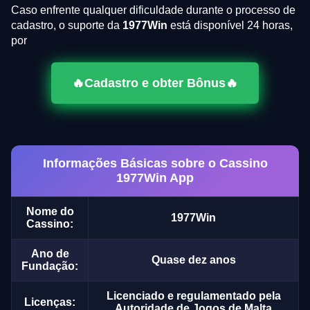
Caso enfrente qualquer dificuldade durante o processo de
cadastro, o suporte da
1977Win
está disponível 24 horas,
por
🔥Cadastro e obter Bônus🔥
Informações Básicas sobre o Cassino
1977Win App
Nome do
1977Win
Cassino:
Ano de
Quase dez anos
Fundação:
Licenciado e regulamentado pela
Licenças:
Autoridade de Jogos de Malta