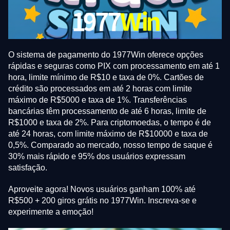
O sistema de pagamento do 1977Win oferece opções
rápidas e seguras como PIX com processamento em até 1
hora, limite mínimo de R$10 e taxa de 0%. Cartões de
crédito são processados em até 2 horas com limite
máximo de R$5000 e taxa de 1%. Transferências
bancárias têm processamento de até 6 horas, limite de
R$1000 e taxa de 2%. Para criptomoedas, o tempo é de
até 24 horas, com limite máximo de R$10000 e taxa de
0,5%. Comparado ao mercado, nosso tempo de saque é
30% mais rápido e 95% dos usuários expressam
satisfação.
Aproveite agora! Novos usuários ganham 100% até
R$500 + 200 giros grátis no 1977Win. Inscreva-se e
experimente a emoção!