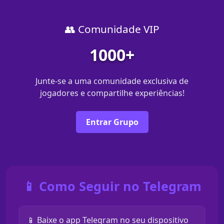
👥 Comunidade VIP
1000+
Junte-se a uma comunidade exclusiva de
jogadores e compartilhe experiências!
Entrar Grupo
📱 Como Seguir no Telegram
📱 Baixe o app Telegram no seu dispositivo