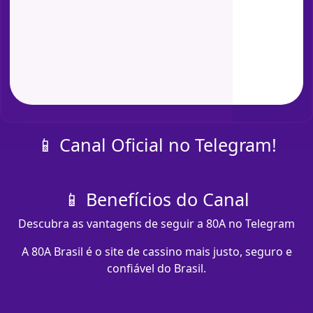
📱 Canal Oficial no Telegram!
📱 Benefícios do Canal
Descubra as vantagens de seguir a 80A no Telegram
A 80A Brasil é o site de cassino mais justo, seguro e
confiável do Brasil.