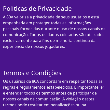
Políticas de Privacidade
A 80A valoriza a privacidade de seus usuários e está
empenhada em proteger todas as informações
pessoais fornecidas durante o uso de nossos canais de
comunicação. Todos os dados coletados são utilizados
exclusivamente para fins de melhoria contínua da
experiência de nossos jogadores.
Termos e Condições
Os usuários da 80A concordam em respeitar todas as
regras e regulamentos estabelecidos. É importante ler
e entender todos os termos antes de participar de
nossos canais de comunicação. A violação destes
termos pode resultar em penalizações ou na