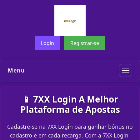
Login
Registrar-se
Menu
📱 7XX Login A Melhor
Plataforma de Apostas
Cadastre-se na 7XX Login para ganhar bônus no
cadastro e em cada recarga. Com a 7XX Login,