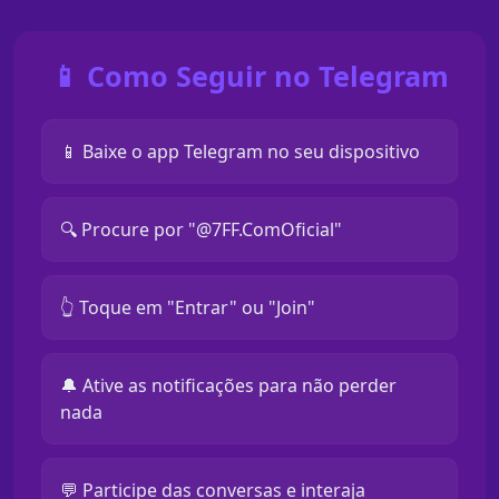
📱 Como Seguir no Telegram
📱 Baixe o app Telegram no seu dispositivo
🔍 Procure por "@7FF.ComOficial"
👆 Toque em "Entrar" ou "Join"
🔔 Ative as notificações para não perder
nada
💬 Participe das conversas e interaja