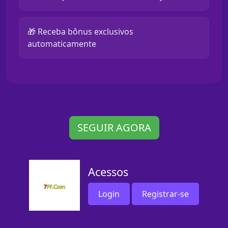
🎁 Receba bônus exclusivos
automaticamente
SEGUIR AGORA
Acessos
Login
Registrar-se