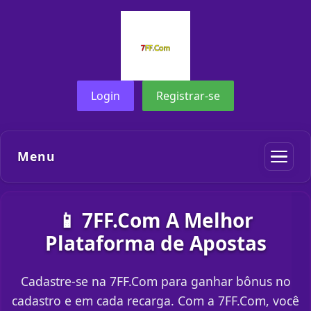
Login
Registrar-se
Menu
📱 7FF.Com A Melhor
Plataforma de Apostas
Cadastre-se na 7FF.Com para ganhar bônus no
cadastro e em cada recarga. Com a 7FF.Com, você