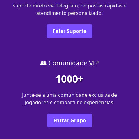
Suporte direto via Telegram, respostas rápidas e
atendimento personalizado!
Falar Suporte
👥 Comunidade VIP
1000+
Junte-se a uma comunidade exclusiva de
jogadores e compartilhe experiências!
Entrar Grupo