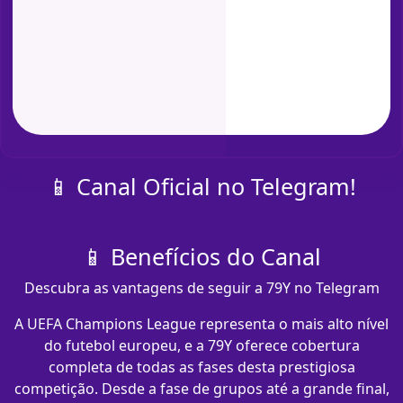
📱 Canal Oficial no Telegram!
📱 Benefícios do Canal
Descubra as vantagens de seguir a 79Y no Telegram
A UEFA Champions League representa o mais alto nível
do futebol europeu, e a 79Y oferece cobertura
completa de todas as fases desta prestigiosa
competição. Desde a fase de grupos até a grande final,