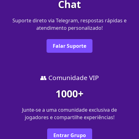
Chat
Suporte direto via Telegram, respostas rápidas e
atendimento personalizado!
Falar Suporte
👥 Comunidade VIP
1000+
Junte-se a uma comunidade exclusiva de
jogadores e compartilhe experiências!
Entrar Grupo