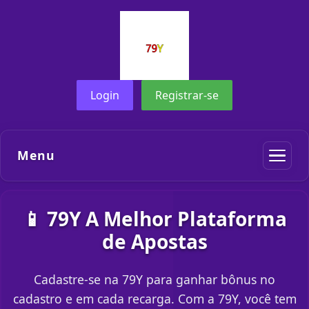
Login
Registrar-se
Menu
📱 79Y A Melhor Plataforma
de Apostas
Cadastre-se na 79Y para ganhar bônus no
cadastro e em cada recarga. Com a 79Y, você tem