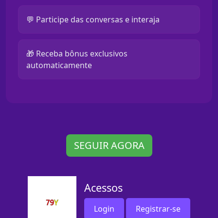
💬 Participe das conversas e interaja
🎁 Receba bônus exclusivos
automaticamente
SEGUIR AGORA
Acessos
Login
Registrar-se