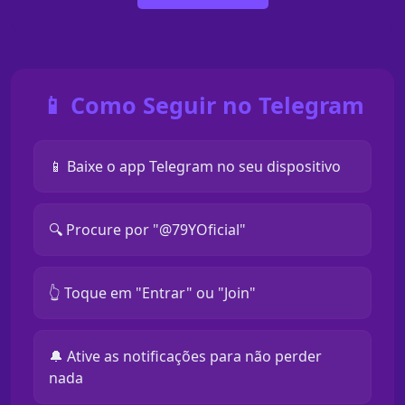
📱 Como Seguir no Telegram
📱 Baixe o app Telegram no seu dispositivo
🔍 Procure por "@79YOficial"
👆 Toque em "Entrar" ou "Join"
🔔 Ative as notificações para não perder
nada