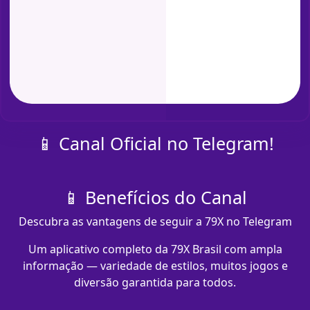
📱 Canal Oficial no Telegram!
📱 Benefícios do Canal
Descubra as vantagens de seguir a 79X no Telegram
Um aplicativo completo da 79X Brasil com ampla
informação — variedade de estilos, muitos jogos e
diversão garantida para todos.