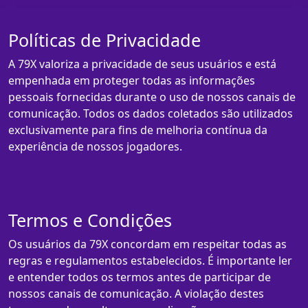
Políticas de Privacidade
A 79X valoriza a privacidade de seus usuários e está
empenhada em proteger todas as informações
pessoais fornecidas durante o uso de nossos canais de
comunicação. Todos os dados coletados são utilizados
exclusivamente para fins de melhoria contínua da
experiência de nossos jogadores.
Termos e Condições
Os usuários da 79X concordam em respeitar todas as
regras e regulamentos estabelecidos. É importante ler
e entender todos os termos antes de participar de
nossos canais de comunicação. A violação destes