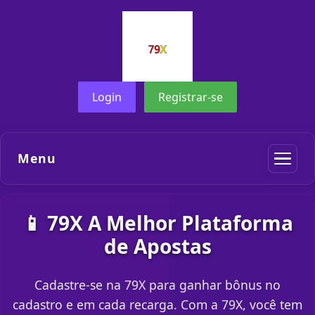
Login
Registrar-se
Menu
📱 79X A Melhor Plataforma
de Apostas
Cadastre-se na 79X para ganhar bônus no
cadastro e em cada recarga. Com a 79X, você tem