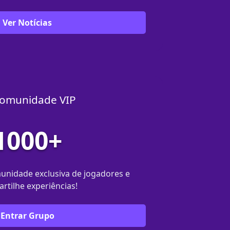
Ver Notícias
Comunidade VIP
1000+
unidade exclusiva de jogadores e
rtilhe experiências!
Entrar Grupo