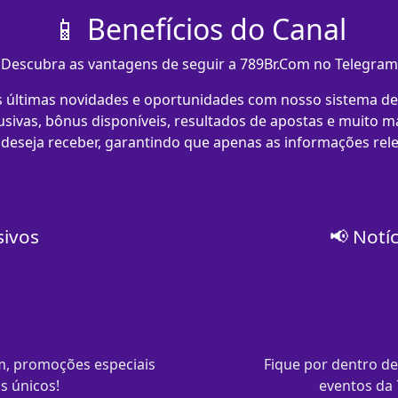
📱 Benefícios do Canal
Descubra as vantagens de seguir a 789Br.Com no Telegram
últimas novidades e oportunidades com nosso sistema de 
usivas, bônus disponíveis, resultados de apostas e muito 
o deseja receber, garantindo que apenas as informações re
sivos
📢 Notí
m, promoções especiais
Fique por dentro d
s únicos!
eventos da