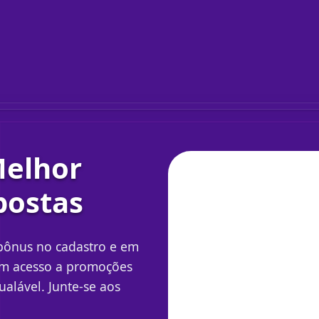
Melhor
postas
bônus no cadastro e em
em acesso a promoções
ualável. Junte-se aos