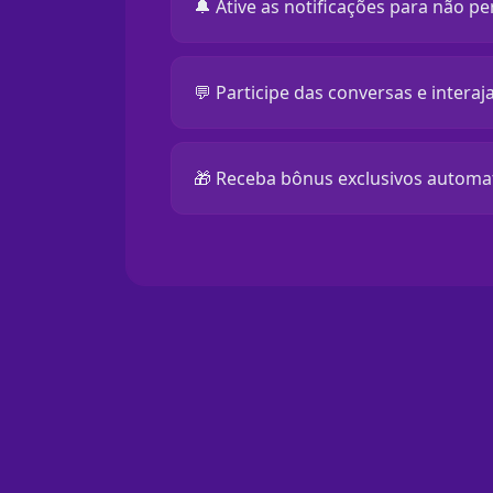
🔔 Ative as notificações para não p
💬 Participe das conversas e interaj
🎁 Receba bônus exclusivos autom