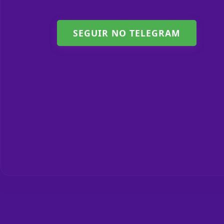
SEGUIR NO TELEGRAM