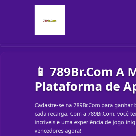
📱 789Br.Com A 
Plataforma de A
Cadastre-se na 789Br.Com para ganhar 
cada recarga. Com a 789Br.Com, você t
incríveis e uma experiência de jogo inig
vencedores agora!