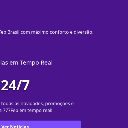
77Feb Brasil com máximo conforto e diversão.
cias em Tempo Real
24/7
e todas as novidades, promoções e
a 777Feb em tempo real!
Ver Notícias