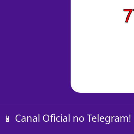
📱 Canal Oficial no Telegram!