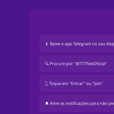
📱 Baixe o app Telegram no seu disp
🔍 Procure por "@777FebOficial"
👆 Toque em "Entrar" ou "Join"
🔔 Ative as notificações para não p