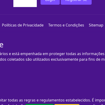
Políticas de Privacidade
Termos e Condições
Sitemap
de
uários e está empenhada em proteger todas as informações
os coletados são utilizados exclusivamente para fins de m
ar todas as regras e regulamentos estabelecidos. É impor