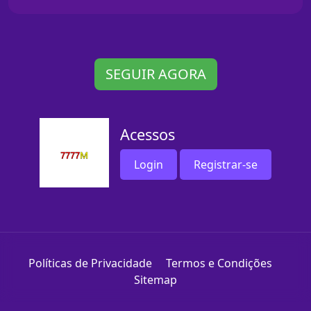
SEGUIR AGORA
Acessos
Login
Registrar-se
Políticas de Privacidade
Termos e Condições
Sitemap