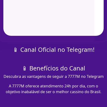
📱 Canal Oficial no Telegram!
📱 Benefícios do Canal
Descubra as vantagens de seguir a 7777M no Telegram
A 7777M oferece atendimento 24h por dia, com o
objetivo inabalável de ser o melhor cassino do Brasil.