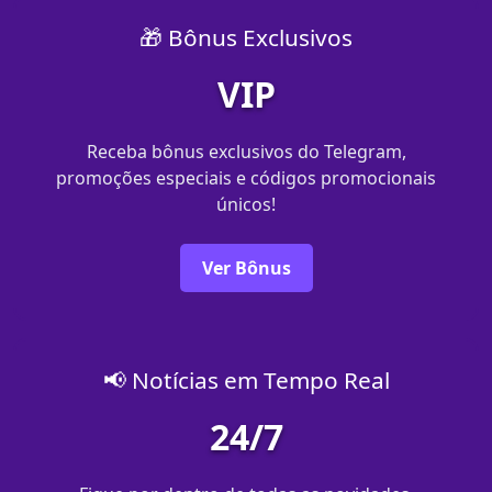
🎁 Bônus Exclusivos
VIP
Receba bônus exclusivos do Telegram,
promoções especiais e códigos promocionais
únicos!
Ver Bônus
📢 Notícias em Tempo Real
24/7