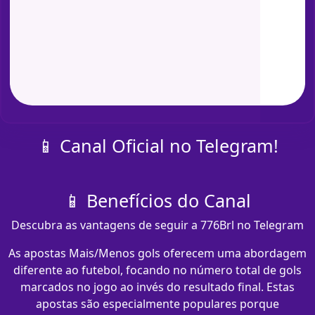
📱 Canal Oficial no Telegram!
📱 Benefícios do Canal
Descubra as vantagens de seguir a 776Brl no Telegram
As apostas Mais/Menos gols oferecem uma abordagem
diferente ao futebol, focando no número total de gols
marcados no jogo ao invés do resultado final. Estas
apostas são especialmente populares porque