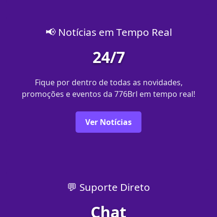
📢 Notícias em Tempo Real
24/7
Fique por dentro de todas as novidades,
promoções e eventos da 776Brl em tempo real!
Ver Notícias
💬 Suporte Direto
Chat