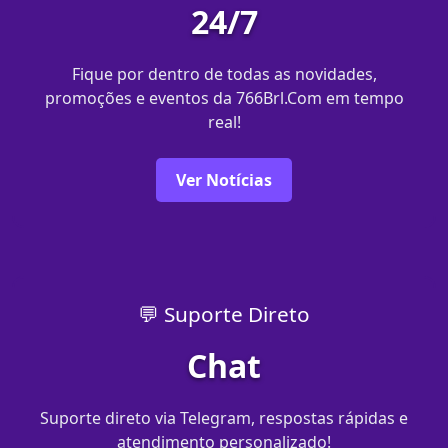
24/7
Fique por dentro de todas as novidades,
promoções e eventos da 766Brl.Com em tempo
real!
Ver Notícias
💬 Suporte Direto
Chat
Suporte direto via Telegram, respostas rápidas e
atendimento personalizado!