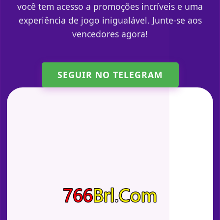
você tem acesso a promoções incríveis e uma
experiência de jogo inigualável. Junte-se aos
vencedores agora!
SEGUIR NO TELEGRAM