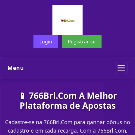
Login
Registrar-se
Menu
📱 766Brl.Com A Melhor
Plataforma de Apostas
Cadastre-se na 766Brl.Com para ganhar bônus no
cadastro e em cada recarga. Com a 766Brl.Com,