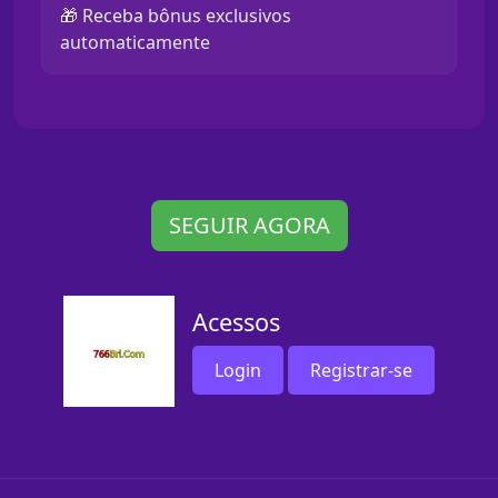
🎁 Receba bônus exclusivos
automaticamente
SEGUIR AGORA
Acessos
Login
Registrar-se