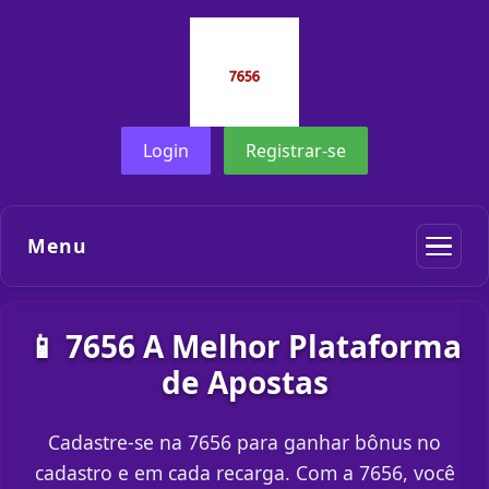
Login
Registrar-se
Menu
📱 7656 A Melhor Plataforma
de Apostas
Cadastre-se na 7656 para ganhar bônus no
cadastro e em cada recarga. Com a 7656, você