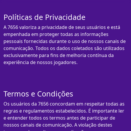
Políticas de Privacidade
A 7656 valoriza a privacidade de seus usuários e está
empenhada em proteger todas as informações
pessoais fornecidas durante o uso de nossos canais de
comunicação. Todos os dados coletados são utilizados
exclusivamente para fins de melhoria contínua da
experiência de nossos jogadores.
Termos e Condições
Os usuários da 7656 concordam em respeitar todas as
regras e regulamentos estabelecidos. É importante ler
e entender todos os termos antes de participar de
nossos canais de comunicação. A violação destes