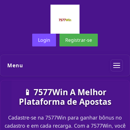
Login
Registrar-se
Menu
📱 7577Win A Melhor
Plataforma de Apostas
Cadastre-se na 7577Win para ganhar bônus no
cadastro e em cada recarga. Com a 7577Win, você