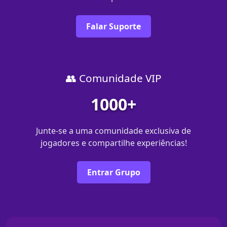
Falar Suporte
👥 Comunidade VIP
1000+
Junte-se a uma comunidade exclusiva de
jogadores e compartilhe experiências!
Entrar Grupo