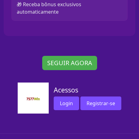
🎁 Receba bônus exclusivos
automaticamente
SEGUIR AGORA
Acessos
Login
Registrar-se