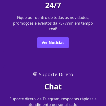
24/7
Fique por dentro de todas as novidades,
promoções e eventos da 7577Win em tempo
real!
Ver Notícias
💬 Suporte Direto
Chat
Suporte direto via Telegram, respostas rápidas e
atendimento personalizado!