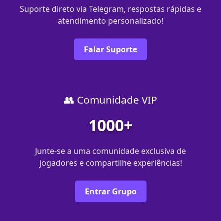
Suporte direto via Telegram, respostas rápidas e
atendimento personalizado!
Falar Suporte
👥 Comunidade VIP
1000+
Junte-se a uma comunidade exclusiva de
jogadores e compartilhe experiências!
Entrar Grupo