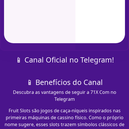
📱 Canal Oficial no Telegram!
📱 Benefícios do Canal
Descubra as vantagens de seguir a 71X Com no
Telegram
Fruit Slots são jogos de caça-níqueis inspirados nas
primeiras máquinas de cassino físico. Como o próprio
nome sugere, esses slots trazem símbolos clássicos de