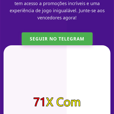
tem acesso a promoções incríveis e uma
experiência de jogo inigualável. Junte-se aos
vencedores agora!
SEGUIR NO TELEGRAM