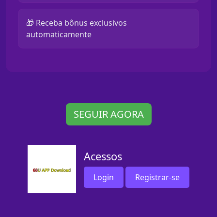
🎁 Receba bônus exclusivos
automaticamente
SEGUIR AGORA
Acessos
Login
Registrar-se