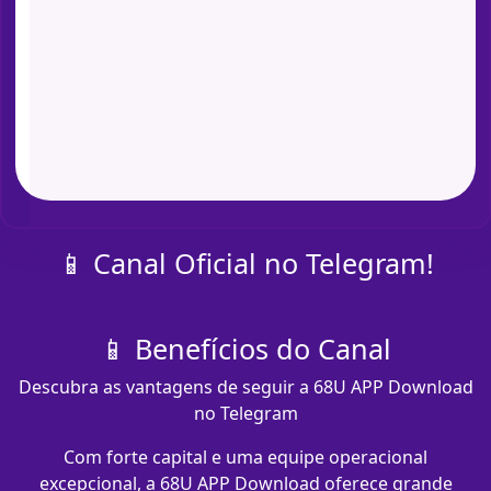
📱 Canal Oficial no Telegram!
📱 Benefícios do Canal
Descubra as vantagens de seguir a 68U APP Download
no Telegram
Com forte capital e uma equipe operacional
excepcional, a 68U APP Download oferece grande