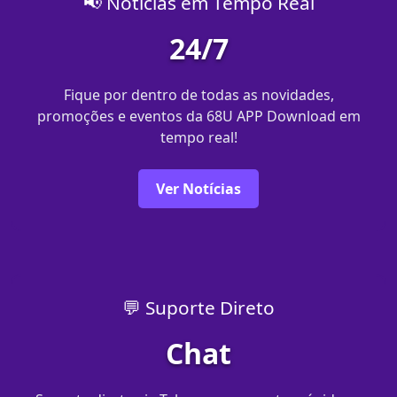
📢 Notícias em Tempo Real
24/7
Fique por dentro de todas as novidades,
promoções e eventos da 68U APP Download em
tempo real!
Ver Notícias
💬 Suporte Direto
Chat