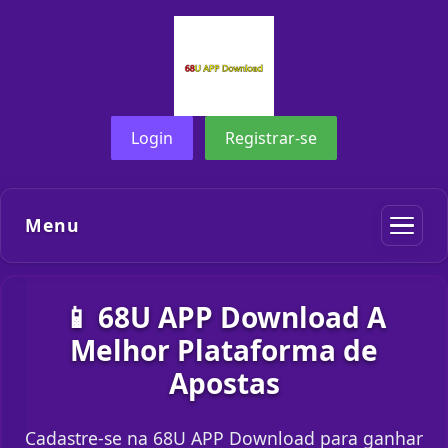
Login
Registrar-se
Menu
📱 68U APP Download A
Melhor Plataforma de
Apostas
Cadastre-se na 68U APP Download para ganhar