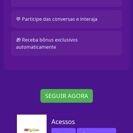
💬 Participe das conversas e interaja
🎁 Receba bônus exclusivos
automaticamente
SEGUIR AGORA
Acessos