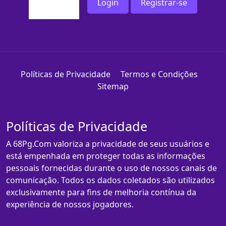
Login
Registrar-se
Políticas de Privacidade
Termos e Condições
Sitemap
Políticas de Privacidade
A 68Pg.Com valoriza a privacidade de seus usuários e
está empenhada em proteger todas as informações
pessoais fornecidas durante o uso de nossos canais de
comunicação. Todos os dados coletados são utilizados
exclusivamente para fins de melhoria contínua da
experiência de nossos jogadores.