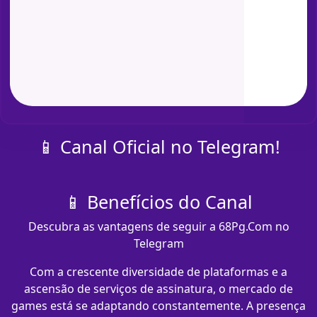
📱 Canal Oficial no Telegram!
📱 Benefícios do Canal
Descubra as vantagens de seguir a 68Pg.Com no
Telegram
Com a crescente diversidade de plataformas e a
ascensão de serviços de assinatura, o mercado de
games está se adaptando constantemente. A presença