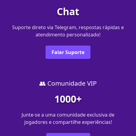
Chat
Suporte direto via Telegram, respostas rápidas e
atendimento personalizado!
Falar Suporte
👥 Comunidade VIP
1000+
Junte-se a uma comunidade exclusiva de
jogadores e compartilhe experiências!