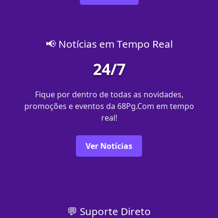
📢 Notícias em Tempo Real
24/7
Fique por dentro de todas as novidades,
promoções e eventos da 68Pg.Com em tempo
real!
Ver Notícias
💬 Suporte Direto