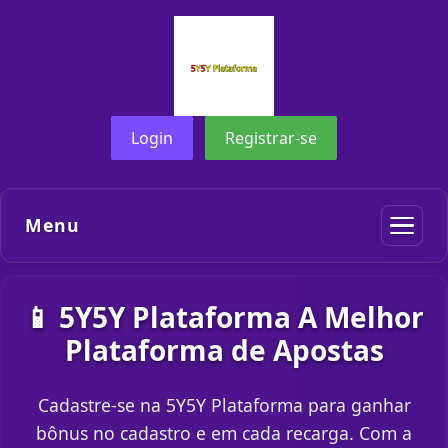
Login
Registrar-se
Menu
📱 5Y5Y Plataforma A Melhor
Plataforma de Apostas
Cadastre-se na 5Y5Y Plataforma para ganhar
bônus no cadastro e em cada recarga. Com a