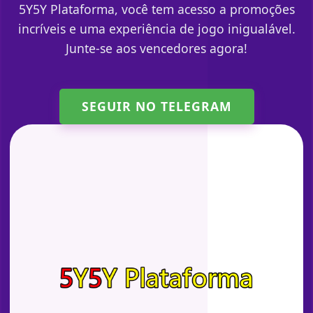
5Y5Y Plataforma, você tem acesso a promoções
incríveis e uma experiência de jogo inigualável.
Junte-se aos vencedores agora!
SEGUIR NO TELEGRAM