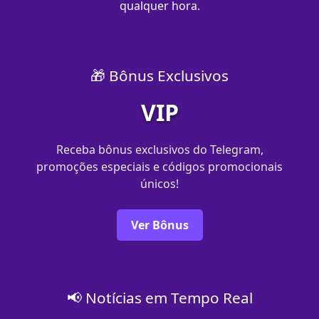
qualquer hora.
🎁 Bônus Exclusivos
VIP
Receba bônus exclusivos do Telegram,
promoções especiais e códigos promocionais
únicos!
Ver Bônus
📢 Notícias em Tempo Real