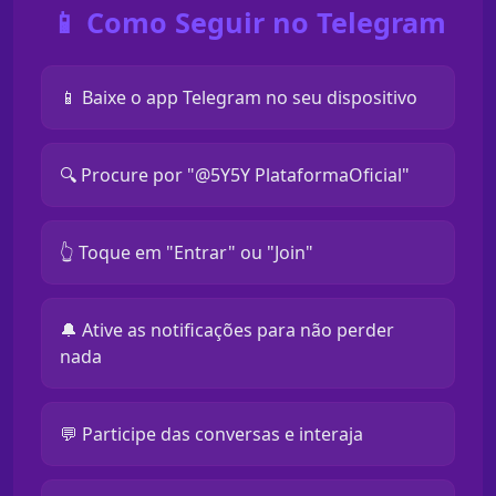
📱 Como Seguir no Telegram
📱 Baixe o app Telegram no seu dispositivo
🔍 Procure por "@5Y5Y PlataformaOficial"
👆 Toque em "Entrar" ou "Join"
🔔 Ative as notificações para não perder
nada
💬 Participe das conversas e interaja