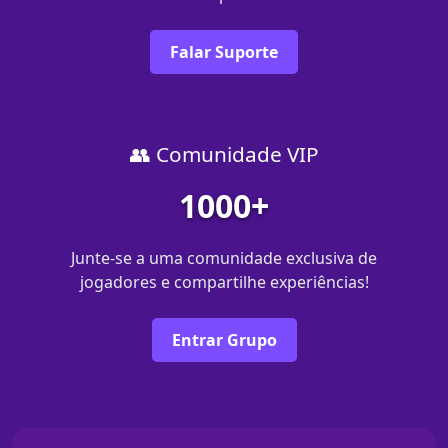
Falar Suporte
👥 Comunidade VIP
1000+
Junte-se a uma comunidade exclusiva de
jogadores e compartilhe experiências!
Entrar Grupo