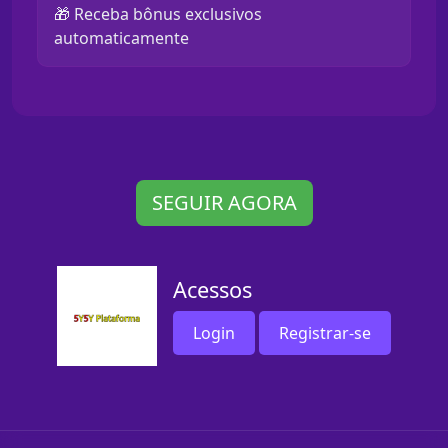
🎁 Receba bônus exclusivos
automaticamente
SEGUIR AGORA
Acessos
Login
Registrar-se