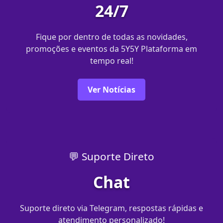
24/7
Fique por dentro de todas as novidades,
promoções e eventos da 5Y5Y Plataforma em
tempo real!
Ver Notícias
💬 Suporte Direto
Chat
Suporte direto via Telegram, respostas rápidas e
atendimento personalizado!