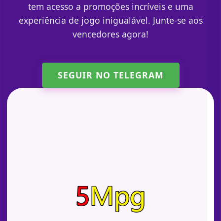
tem acesso a promoções incríveis e uma
experiência de jogo inigualável. Junte-se aos
vencedores agora!
SEGUIR NO TELEGRAM