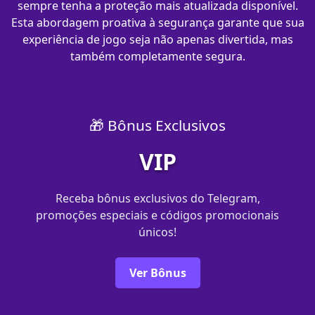
sempre tenha a proteção mais atualizada disponível.
Esta abordagem proativa à segurança garante que sua
experiência de jogo seja não apenas divertida, mas
também completamente segura.
🎁 Bônus Exclusivos
VIP
Receba bônus exclusivos do Telegram,
promoções especiais e códigos promocionais
únicos!
Ver Bônus