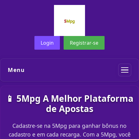
Login
Registrar-se
Menu
📱 5Mpg A Melhor Plataforma
de Apostas
Cadastre-se na 5Mpg para ganhar bônus no
cadastro e em cada recarga. Com a 5Mpg, você