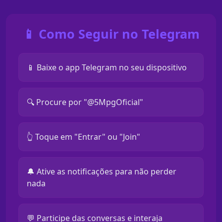
📱 Como Seguir no Telegram
📱 Baixe o app Telegram no seu dispositivo
🔍 Procure por "@5MpgOficial"
👆 Toque em "Entrar" ou "Join"
🔔 Ative as notificações para não perder
nada
💬 Participe das conversas e interaja