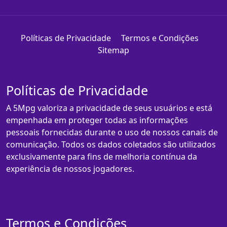
Políticas de Privacidade
Termos e Condições
Sitemap
Políticas de Privacidade
A 5Mpg valoriza a privacidade de seus usuários e está
empenhada em proteger todas as informações
pessoais fornecidas durante o uso de nossos canais de
comunicação. Todos os dados coletados são utilizados
exclusivamente para fins de melhoria contínua da
experiência de nossos jogadores.
Termos e Condições