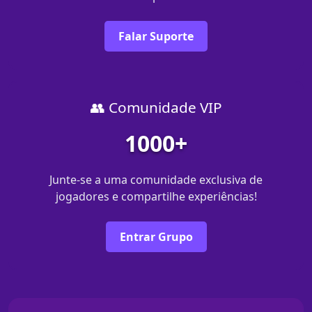
Falar Suporte
👥 Comunidade VIP
1000+
Junte-se a uma comunidade exclusiva de
jogadores e compartilhe experiências!
Entrar Grupo