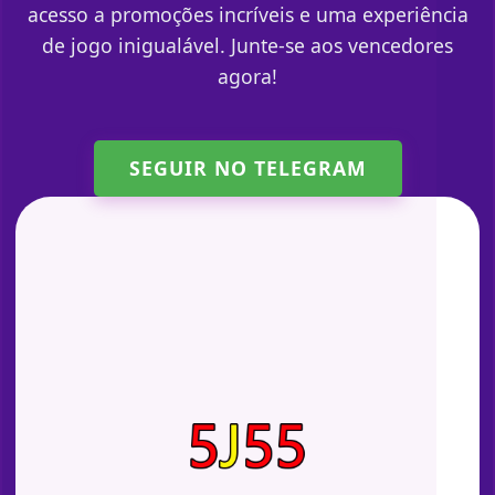
acesso a promoções incríveis e uma experiência
de jogo inigualável. Junte-se aos vencedores
agora!
SEGUIR NO TELEGRAM