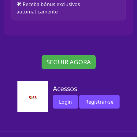
🎁 Receba bônus exclusivos
automaticamente
SEGUIR AGORA
Acessos
Login
Registrar-se