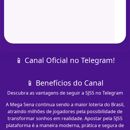
📱 Canal Oficial no Telegram!
📱 Benefícios do Canal
Descubra as vantagens de seguir a 5J55 no Telegram
A Mega Sena continua sendo a maior loteria do Brasil,
atraindo milhões de jogadores pela possibilidade de
transformar sonhos em realidade. Apostar pela 5J55
plataforma é a maneira moderna, prática e segura de