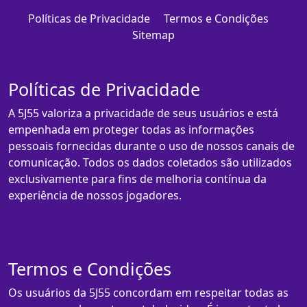
Políticas de Privacidade
Termos e Condições
Sitemap
Políticas de Privacidade
A 5J55 valoriza a privacidade de seus usuários e está
empenhada em proteger todas as informações
pessoais fornecidas durante o uso de nossos canais de
comunicação. Todos os dados coletados são utilizados
exclusivamente para fins de melhoria contínua da
experiência de nossos jogadores.
Termos e Condições
Os usuários da 5J55 concordam em respeitar todas as