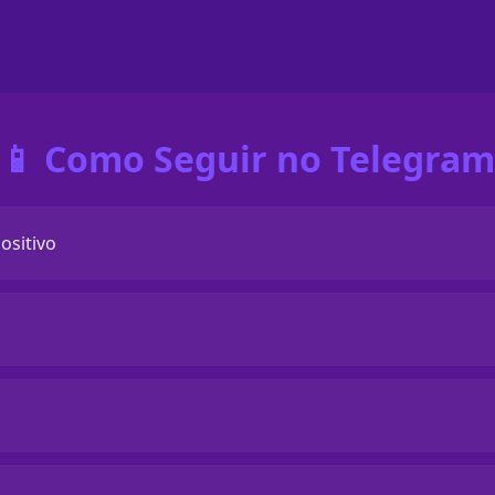
📱 Como Seguir no Telegram
ositivo