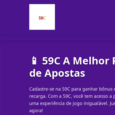
📱 59C A Melhor
de Apostas
Cadastre-se na 59C para ganhar bônus 
recarga. Com a 59C, você tem acesso a 
uma experiência de jogo inigualável. J
agora!