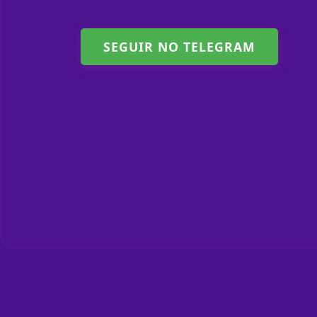
SEGUIR NO TELEGRAM