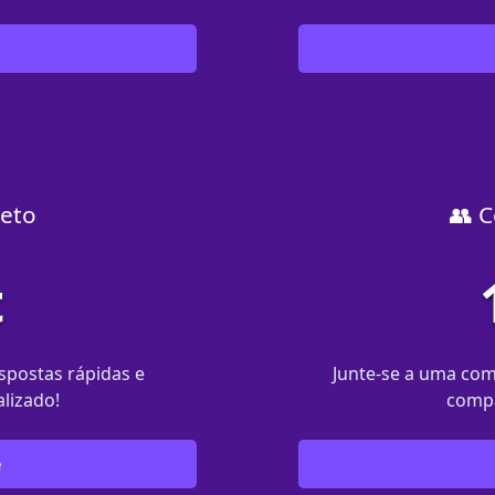
reto
👥 
t
espostas rápidas e
Junte-se a uma com
lizado!
compa
e