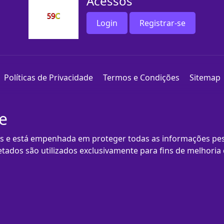
Acessos
Login
Registrar-se
Políticas de Privacidade
Termos e Condições
Sitemap
de
ios e está empenhada em proteger todas as informações pe
tados são utilizados exclusivamente para fins de melhoria