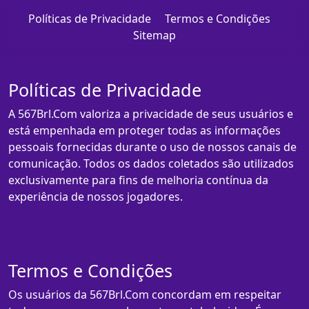
Políticas de Privacidade
Termos e Condições
Sitemap
Políticas de Privacidade
A 567Brl.Com valoriza a privacidade de seus usuários e
está empenhada em proteger todas as informações
pessoais fornecidas durante o uso de nossos canais de
comunicação. Todos os dados coletados são utilizados
exclusivamente para fins de melhoria contínua da
experiência de nossos jogadores.
Termos e Condições
Os usuários da 567Brl.Com concordam em respeitar