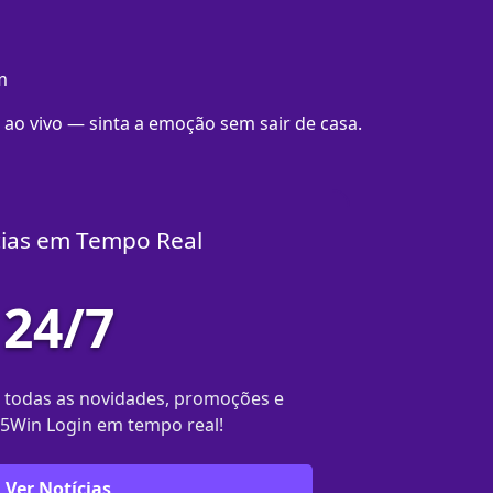
m
 ao vivo — sinta a emoção sem sair de casa.
cias em Tempo Real
24/7
e todas as novidades, promoções e
55Win Login em tempo real!
Ver Notícias