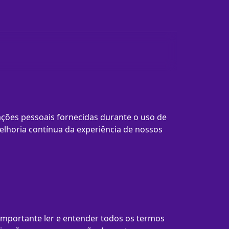
ações pessoais fornecidas durante o uso de
elhoria contínua da experiência de nossos
importante ler e entender todos os termos