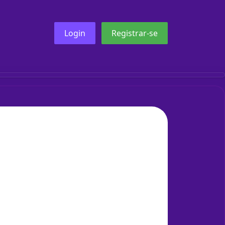
Login
Registrar-se