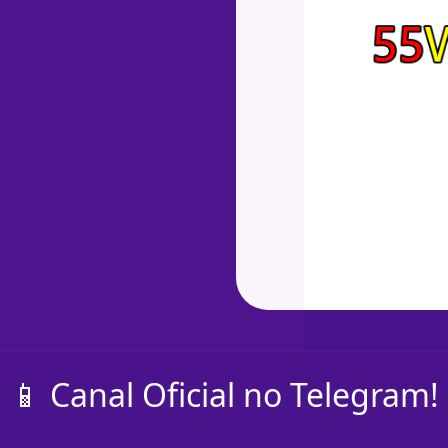
📱 Canal Oficial no Telegram!