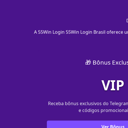
A 55Win Login 55Win Login Brasil oferece u
🎁 Bônus Exclu
VIP
Receba bônus exclusivos do Telegra
e códigos promocionai
Ver Bônus