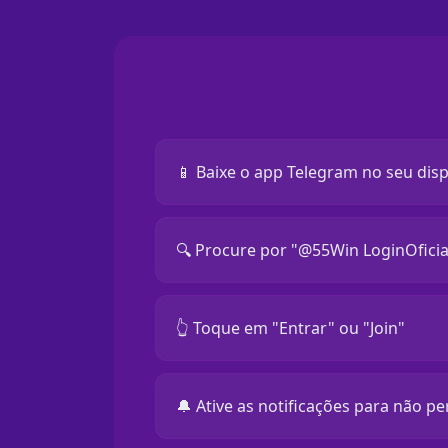
📱 Baixe o app Telegram no seu disp
🔍 Procure por "@55Win LoginOficia
👆 Toque em "Entrar" ou "Join"
🔔 Ative as notificações para não p