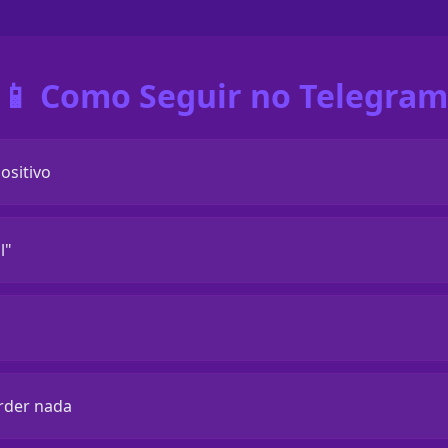
📱 Como Seguir no Telegram
ositivo
l"
erder nada