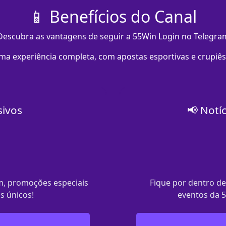
📱 Benefícios do Canal
Descubra as vantagens de seguir a 55Win Login no Telegra
ma experiência completa, com apostas esportivas e crupiês
sivos
📢 Notí
m, promoções especiais
Fique por dentro d
s únicos!
eventos da 