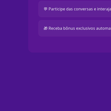
💬 Participe das conversas e interaj
🎁 Receba bônus exclusivos autom