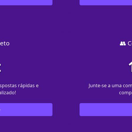
reto
👥 
t
espostas rápidas e
Junte-se a uma com
lizado!
compa
e