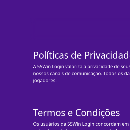
Políticas de Privacida
A 55Win Login valoriza a privacidade de se
nossos canais de comunicação. Todos os dad
jogadores.
Termos e Condições
Os usuários da 55Win Login concordam em re