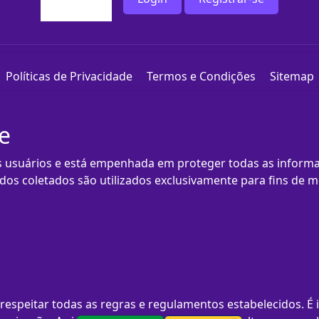
Políticas de Privacidade
Termos e Condições
Sitemap
de
us usuários e está empenhada em proteger todas as inform
os coletados são utilizados exclusivamente para fins de m
speitar todas as regras e regulamentos estabelecidos. É 