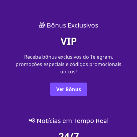
🎁 Bônus Exclusivos
VIP
Receba bônus exclusivos do Telegram,
promoções especiais e códigos promocionais
únicos!
Ver Bônus
📢 Notícias em Tempo Real
24/7