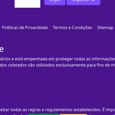
Políticas de Privacidade
Termos e Condições
Sitemap
de
suários e está empenhada em proteger todas as informaçõe
os coletados são utilizados exclusivamente para fins de m
tar todas as regras e regulamentos estabelecidos. É impo