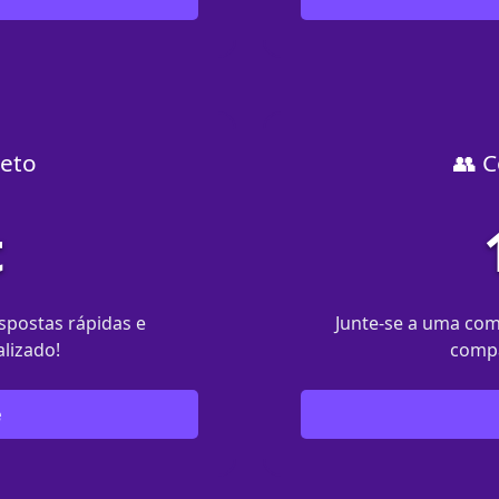
reto
👥 
t
espostas rápidas e
Junte-se a uma com
lizado!
compa
e