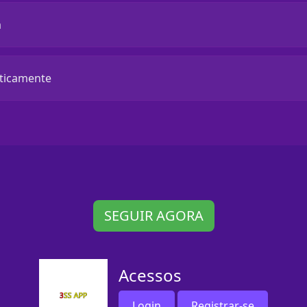
a
aticamente
SEGUIR AGORA
Acessos
Login
Registrar-se