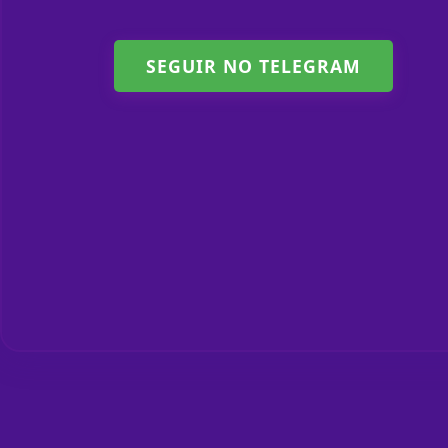
SEGUIR NO TELEGRAM