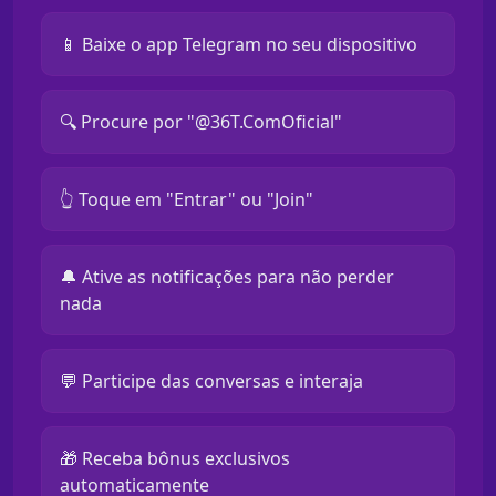
📱 Baixe o app Telegram no seu dispositivo
🔍 Procure por "@36T.ComOficial"
👆 Toque em "Entrar" ou "Join"
🔔 Ative as notificações para não perder
nada
💬 Participe das conversas e interaja
🎁 Receba bônus exclusivos
automaticamente