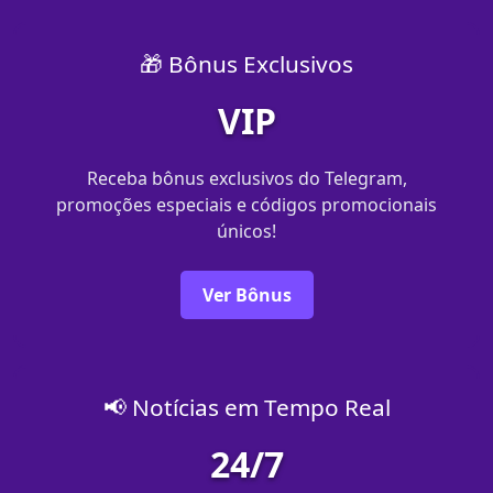
🎁 Bônus Exclusivos
VIP
Receba bônus exclusivos do Telegram,
promoções especiais e códigos promocionais
únicos!
Ver Bônus
📢 Notícias em Tempo Real
24/7