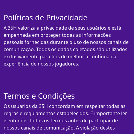
Políticas de Privacidade
A 35H valoriza a privacidade de seus usuários e está
empenhada em proteger todas as informações
pessoais fornecidas durante o uso de nossos canais de
comunicação. Todos os dados coletados são utilizados
exclusivamente para fins de melhoria contínua da
experiência de nossos jogadores.
Termos e Condições
Os usuários da 35H concordam em respeitar todas as
regras e regulamentos estabelecidos. É importante ler
e entender todos os termos antes de participar de
nossos canais de comunicação. A violação destes