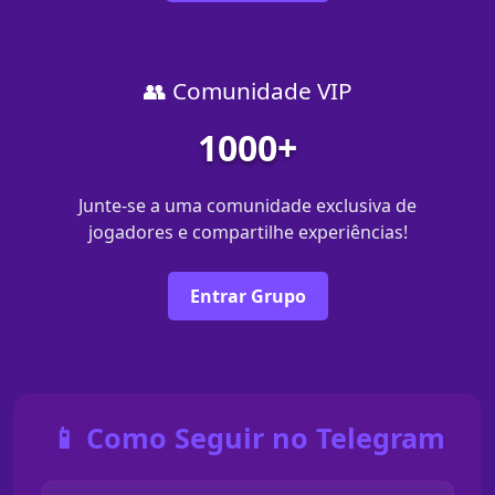
👥 Comunidade VIP
1000+
Junte-se a uma comunidade exclusiva de
jogadores e compartilhe experiências!
Entrar Grupo
📱 Como Seguir no Telegram