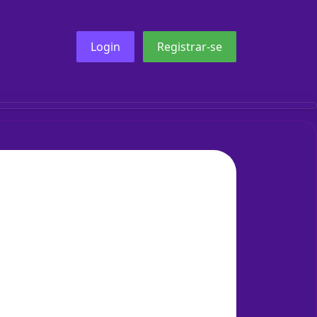
Login
Registrar-se