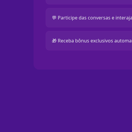
💬 Participe das conversas e interaj
🎁 Receba bônus exclusivos autom