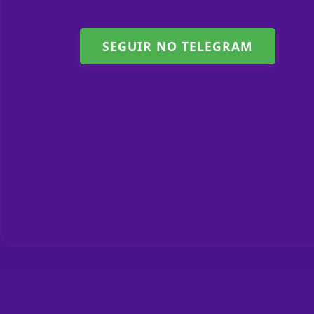
SEGUIR NO TELEGRAM