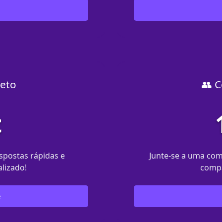
reto
👥 
t
espostas rápidas e
Junte-se a uma com
lizado!
compa
e