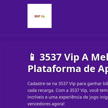
📱 3537 Vip A Me
Plataforma de A
Cadastre-se na 3537 Vip para ganhar b
cada recarga. Com a 3537 Vip, você te
incríveis e uma experiência de jogo inig
vencedores agora!