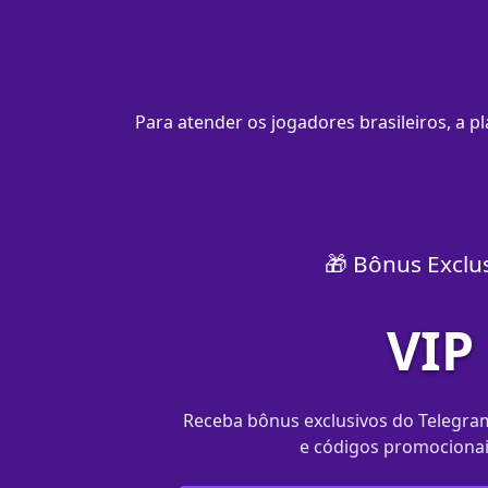
Para atender os jogadores brasileiros, a 
🎁 Bônus Exclu
VIP
Receba bônus exclusivos do Telegra
e códigos promocionai