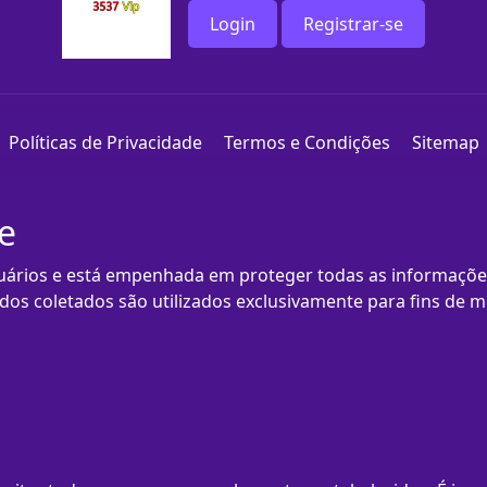
Login
Registrar-se
Políticas de Privacidade
Termos e Condições
Sitemap
de
usuários e está empenhada em proteger todas as informaçõe
os coletados são utilizados exclusivamente para fins de m