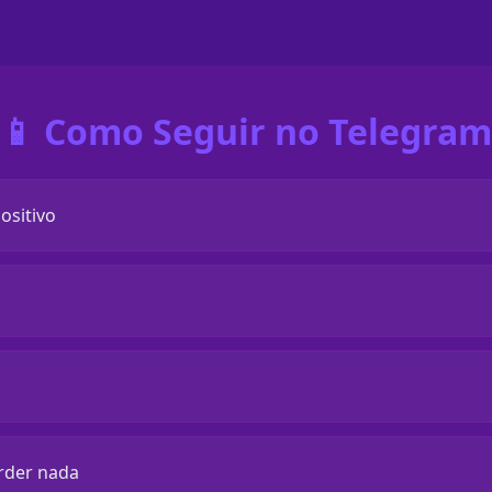
📱 Como Seguir no Telegram
ositivo
erder nada