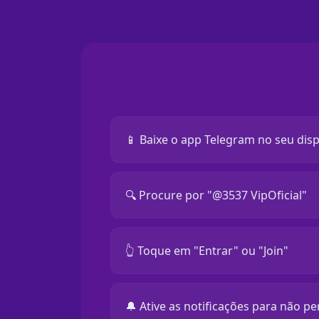
📱 Baixe o app Telegram no seu disp
🔍 Procure por "@3537 VipOficial"
👆 Toque em "Entrar" ou "Join"
🔔 Ative as notificações para não p