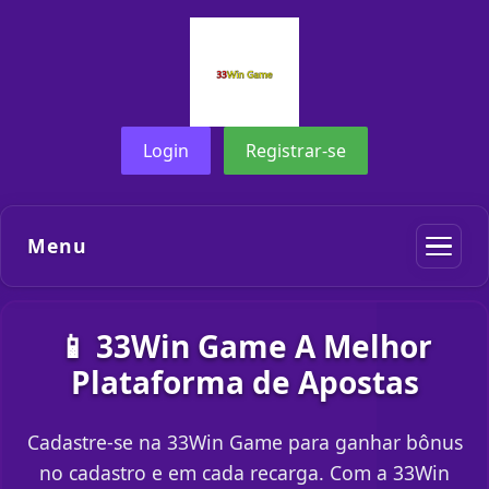
Login
Registrar-se
Menu
📱 33Win Game A Melhor
Plataforma de Apostas
Cadastre-se na 33Win Game para ganhar bônus
no cadastro e em cada recarga. Com a 33Win