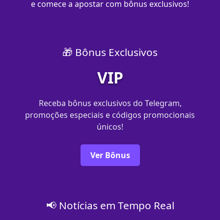
e comece a apostar com bônus exclusivos!
🎁 Bônus Exclusivos
VIP
Receba bônus exclusivos do Telegram,
promoções especiais e códigos promocionais
únicos!
Ver Bônus
📢 Notícias em Tempo Real