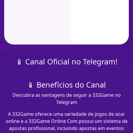
📱 Canal Oficial no Telegram!
📱 Benefícios do Canal
Descubra as vantagens de seguir a 332Game no
Telegram
A 332Game oferece uma variedade de jogos de azar
online e a 332Game Online Com possui um sistema de
apostas profissional, incluindo apostas em eventos