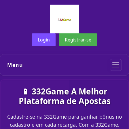
Login
Registrar-se
Menu
📱 332Game A Melhor
Plataforma de Apostas
Cadastre-se na 332Game para ganhar bônus no
cadastro e em cada recarga. Com a 332Game,