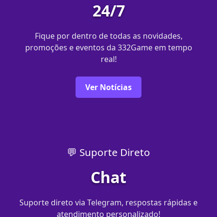
24/7
Fique por dentro de todas as novidades,
promoções e eventos da 332Game em tempo
real!
Ver Notícias
💬 Suporte Direto
Chat
Suporte direto via Telegram, respostas rápidas e
atendimento personalizado!