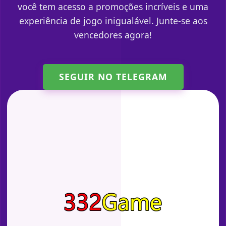
você tem acesso a promoções incríveis e uma
experiência de jogo inigualável. Junte-se aos
vencedores agora!
SEGUIR NO TELEGRAM