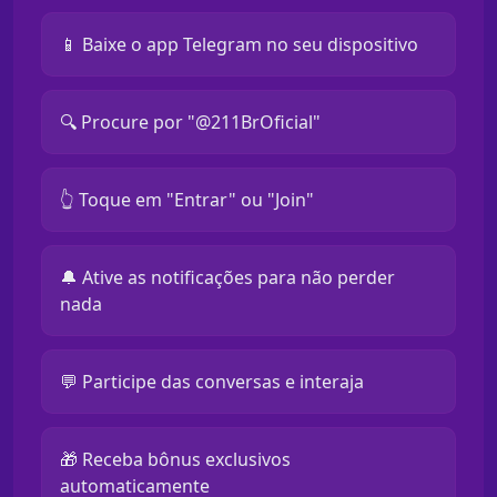
📱 Baixe o app Telegram no seu dispositivo
🔍 Procure por "@211BrOficial"
👆 Toque em "Entrar" ou "Join"
🔔 Ative as notificações para não perder
nada
💬 Participe das conversas e interaja
🎁 Receba bônus exclusivos
automaticamente