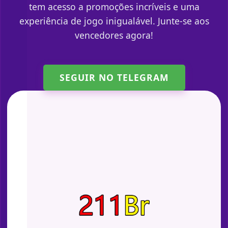
tem acesso a promoções incríveis e uma
experiência de jogo inigualável. Junte-se aos
vencedores agora!
SEGUIR NO TELEGRAM