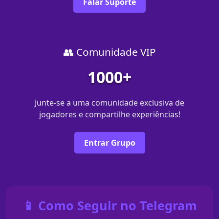
Falar Suporte
👥 Comunidade VIP
1000+
Junte-se a uma comunidade exclusiva de
jogadores e compartilhe experiências!
Entrar Grupo
📱 Como Seguir no Telegram