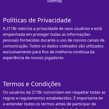
Sitemap
Políticas de Privacidade
A 211Br valoriza a privacidade de seus usuários e está
empenhada em proteger todas as informações
pessoais fornecidas durante o uso de nossos canais de
comunicação. Todos os dados coletados são utilizados
exclusivamente para fins de melhoria contínua da
experiência de nossos jogadores.
Termos e Condições
Os usuários da 211Br concordam em respeitar todas as
regras e regulamentos estabelecidos. É importante ler
e entender todos os termos antes de participar de