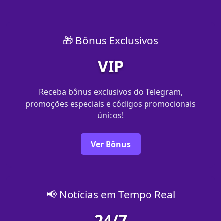
🎁 Bônus Exclusivos
VIP
Receba bônus exclusivos do Telegram,
promoções especiais e códigos promocionais
únicos!
Ver Bônus
📢 Notícias em Tempo Real
24/7