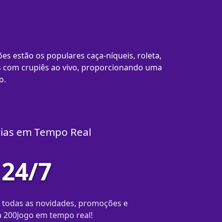
s estão os populares caça-níqueis, roleta,
os com crupiês ao vivo, proporcionando uma
o.
cias em Tempo Real
24/7
e todas as novidades, promoções e
a 200Jogo em tempo real!