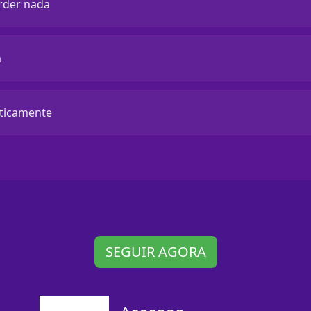
erder nada
a
aticamente
SEGUIR AGORA