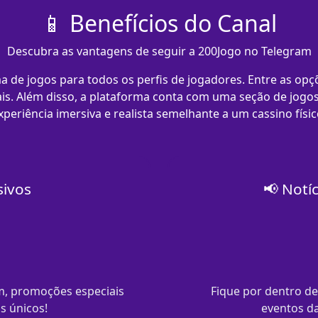
📱 Benefícios do Canal
Descubra as vantagens de seguir a 200Jogo no Telegram
de jogos para todos os perfis de jogadores. Entre as opçõe
mais. Além disso, a plataforma conta com uma seção de jog
xperiência imersiva e realista semelhante a um cassino físic
sivos
📢 Notí
m, promoções especiais
Fique por dentro d
s únicos!
eventos d