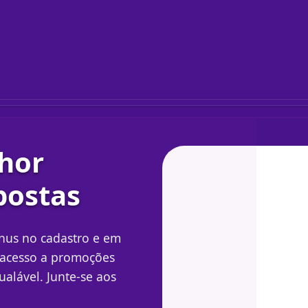
lhor
postas
nus no cadastro e em
 acesso a promoções
ualável. Junte-se aos