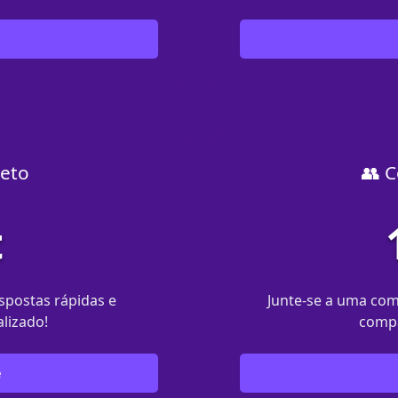
reto
👥 
t
espostas rápidas e
Junte-se a uma com
lizado!
compa
e