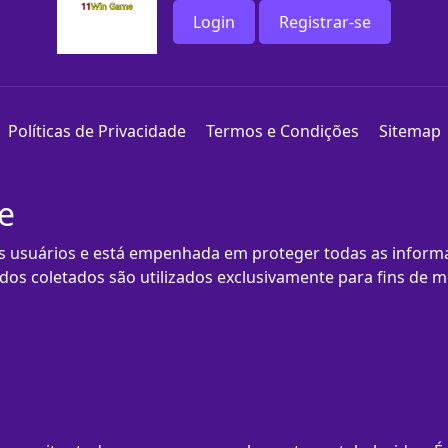
Login
Registrar-se
Políticas de Privacidade
Termos e Condições
Sitemap
de
us usuários e está empenhada em proteger todas as inform
os coletados são utilizados exclusivamente para fins de m