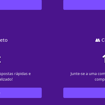
reto
👥 
t
espostas rápidas e
Junte-se a uma com
lizado!
compa
e