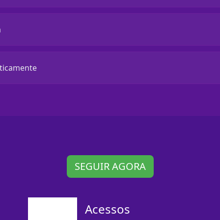
a
aticamente
SEGUIR AGORA
Acessos