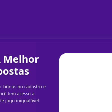
A Melhor
postas
r bônus no cadastro e
ocê tem acesso a
e jogo inigualável.