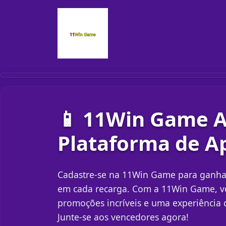
📱 11Win Game 
Plataforma de A
Cadastre-se na 11Win Game para ganha
em cada recarga. Com a 11Win Game, v
promoções incríveis e uma experiência d
Junte-se aos vencedores agora!