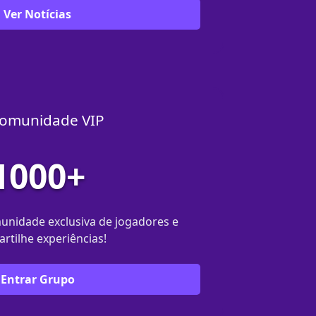
Ver Notícias
Comunidade VIP
1000+
unidade exclusiva de jogadores e
rtilhe experiências!
Entrar Grupo