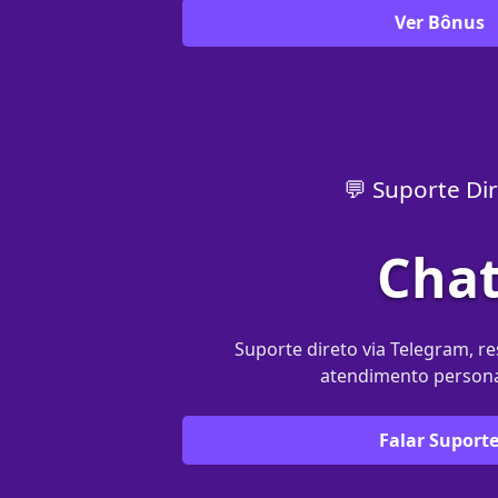
Ver Bônus
💬 Suporte Di
Cha
Suporte direto via Telegram, r
atendimento persona
Falar Suport