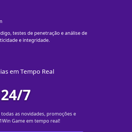
m
igo, testes de penetração e análise de
icidade e integridade.
cias em Tempo Real
24/7
e todas as novidades, promoções e
11Win Game em tempo real!